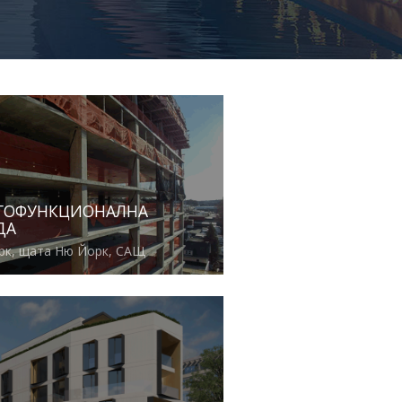
ГОФУНКЦИОНАЛНА
ДА
рк, щата Ню Йорк, САЩ
вече