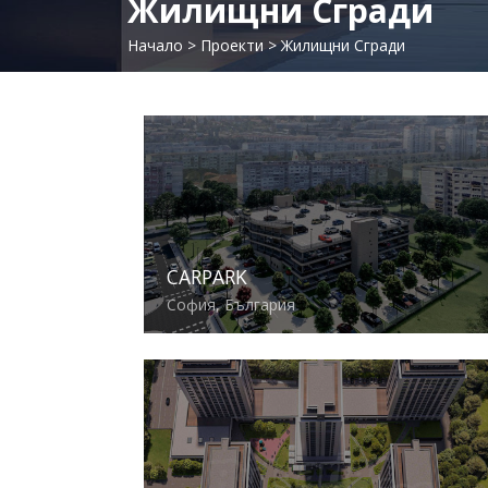
Жилищни Сгради
Начало
>
Проекти
>
Жилищни Сгради
CARPARK
София, България
Виж повече