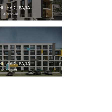
ИЩНА СГРАДА
 България
вече
ИЩНА СГРАДА
 България
вече