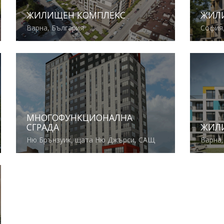
ЖИЛИЩЕН КОМПЛЕКС
ЖИЛ
Варна, България
София,
Виж повече
Виж по
МНОГОФУНКЦИОНАЛНА
СГРАДА
ЖИЛ
Ню Брънзуик, щата Ню Джърси, САЩ
Варна,
Виж повече
Виж по