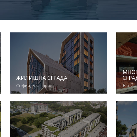
МНО
ЖИЛИЩНА СГРАДА
СГРА
София, България
Ню Йо
Виж повече
Виж по