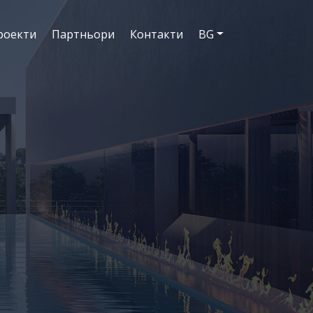
роекти
Партньори
Контакти
BG