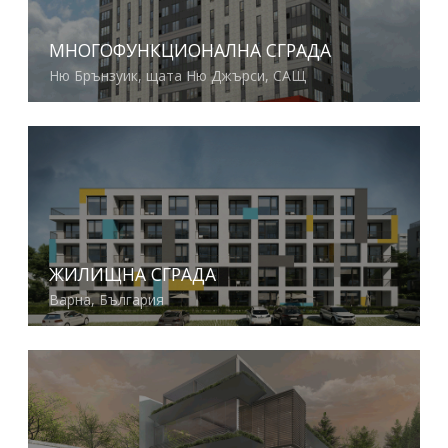
МНОГОФУНКЦИОНАЛНА СГРАДА
Ню Брънзуик, щата Ню Джърси, САЩ
Виж повече
ЖИЛИЩНА СГРАДА
Варна, България
Виж повече