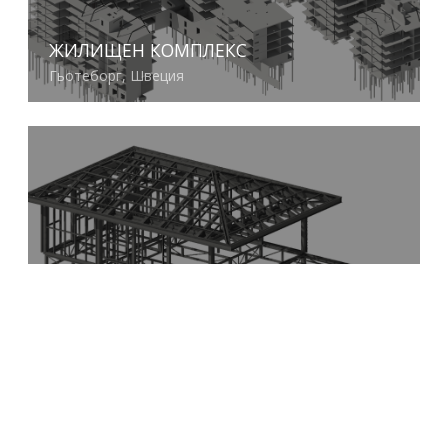
ЖИЛИЩЕН КОМПЛЕКС
Гьотеборг, Швеция
Виж повече
ЕДНОФАМИЛНА КЪЩА
Израел
Виж повече